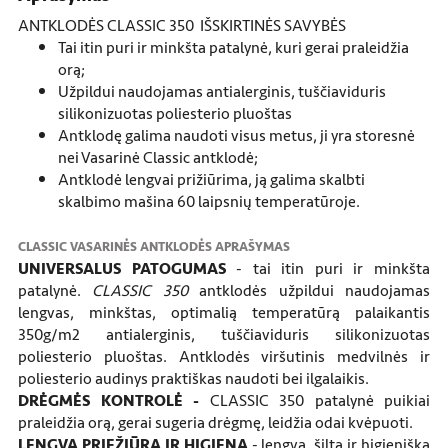
ANTKLODĖS CLASSIC 350 IŠSKIRTINĖS SAVYBĖS
Tai itin puri ir minkšta patalynė, kuri gerai praleidžia
orą;
Užpildui naudojamas antialerginis, tuščiaviduris
silikonizuotas poliesterio pluoštas
Antklodę galima naudoti visus metus, ji yra storesnė
nei Vasarinė Classic antklodė;
Antklodė lengvai prižiūrima, ją galima skalbti
skalbimo mašina 60 laipsnių temperatūroje.
CLASSIC VASARINĖS ANTKLODĖS APRAŠYMAS
UNIVERSALUS PATOGUMAS
- tai itin puri ir minkšta
patalynė.
CLASSIC 350
antklodės užpildui naudojamas
lengvas, minkštas, optimalią temperatūrą palaikantis
350g/m2 antialerginis, tuščiaviduris silikonizuotas
poliesterio pluoštas. Antklodės viršutinis medvilnės ir
poliesterio audinys praktiškas naudoti bei ilgalaikis.
DRĖGMĖS KONTROLĖ -
CLASSIC 350 patalynė puikiai
praleidžia orą, gerai sugeria drėgmę, leidžia odai kvėpuoti.
LENGVA PRIEŽIŪRA IR HIGIENA
- lengva, šilta ir higieniška