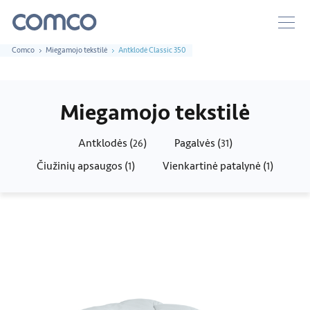
Comco
Miegamojo tekstilė
Antklodė Classic 350
Miegamojo tekstilė
Antklodės (
)
Pagalvės (
)
26
31
Čiužinių apsaugos (
)
Vienkartinė patalynė (
)
1
1