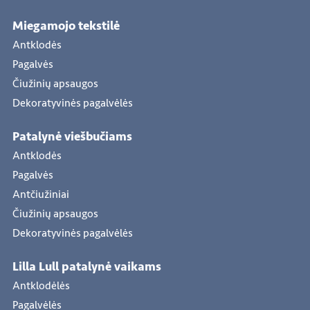
Miegamojo tekstilė
Antklodės
Pagalvės
Čiužinių apsaugos
Dekoratyvinės pagalvėlės
Patalynė viešbučiams
Antklodės
Pagalvės
Antčiužiniai
Čiužinių apsaugos
Dekoratyvinės pagalvėlės
Lilla Lull patalynė vaikams
Antklodėlės
Pagalvėlės