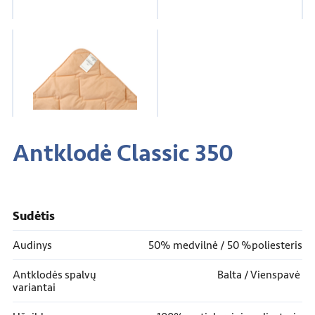
Antklodė Classic 350
Sudėtis
Audinys
50% medvilnė / 50 %poliesteris
Antklodės spalvų
Balta / Vienspavė
variantai