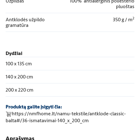
Užpildas
100% antialerginis poliesterio
pluoštas
2
Antklodės užpildo
350 g / m
gramatūra
Dydžiai
100 x 135 cm
140 x 200 cm
200 x 220 cm
Produktą galite įsigyti čia:
https://nmfhome.lt/namu-tekstile/antklode-classic-
balta#/36-ismatavimai-140_x_200_cm
Aprašymas