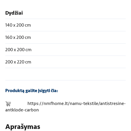
Dydžiai
140 x 200 cm
160 x 200 cm
200 x 200 cm
200 x 220 cm
Produktą galite įsigyti čia:
https://nmfhome.lt/namu-tekstile/antistresine-
antklode-carbon
Aprašymas