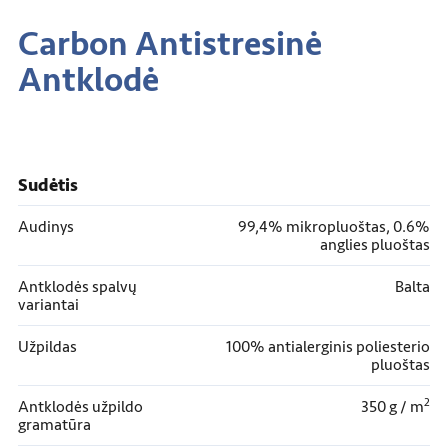
Carbon Antistresinė
Antklodė
Sudėtis
Audinys
99,4% mikropluoštas, 0.6%
anglies pluoštas
Antklodės spalvų
Balta
variantai
Užpildas
100% antialerginis poliesterio
pluoštas
2
Antklodės užpildo
350 g / m
gramatūra