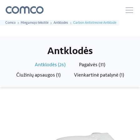
Comco
Miegamojo tekstilė
Antklodės
Carbon Antistresinė Antklodė
Antklodės
Antklodės (
)
Pagalvės (
)
26
31
Čiužinių apsaugos (
)
Vienkartinė patalynė (
)
1
1