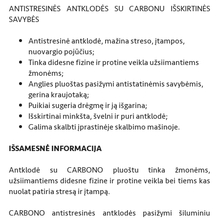
ANTISTRESINĖS ANTKLODĖS SU CARBONU IŠSKIRTINĖS
SAVYBĖS
Antistresinė antklodė, mažina streso, įtampos,
nuovargio pojūčius;
Tinka didesne fizine ir protine veikla užsiimantiems
žmonėms;
Anglies pluoštas pasižymi antistatinėmis savybėmis,
gerina kraujotaką;
Puikiai sugeria drėgmę ir ją išgarina;
Išskirtinai minkšta, švelni ir puri antklodė;
Galima skalbti įprastinėje skalbimo mašinoje.
IŠSAMESNĖ INFORMACIJA
Antklodė su CARBONO pluoštu tinka žmonėms,
užsiimantiems didesne fizine ir protine veikla bei tiems kas
nuolat patiria stresą ir įtampą.
CARBONO antistresinės antklodės pasižymi šiluminiu