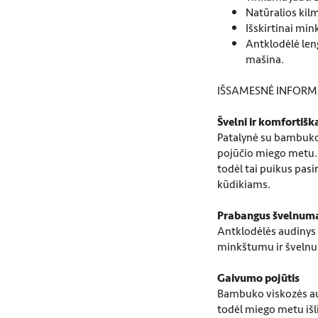
Natūralios kil
Išskirtinai mink
Antklodėlė len
mašina.
IŠSAMESNĖ INFORM
Švelni ir komfortiš
Patalynė su bambuko
pojūčio miego metu.
todėl tai puikus pas
kūdikiams.
Prabangus švelnum
Antklodėlės audinys
minkštumu ir švelnum
Gaivumo pojūtis
Bambuko viskozės aud
todėl miego metu išl