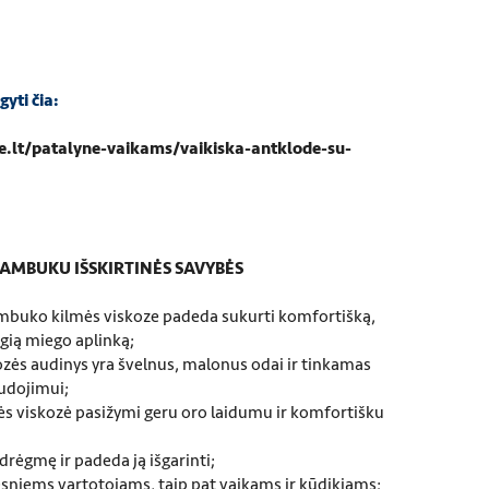
gyti čia:
.lt/patalyne-vaikams/vaikiska-antklode-su-
AMBUKU IŠSKIRTINĖS SAVYBĖS
mbuko kilmės viskoze padeda sukurti komfortišką,
ugią miego aplinką;
ės audinys yra švelnus, malonus odai ir tinkamas
udojimui;
 viskozė pasižymi geru oro laidumu ir komfortišku
 drėgmę ir padeda ją išgarinti;
sniems vartotojams, taip pat vaikams ir kūdikiams;