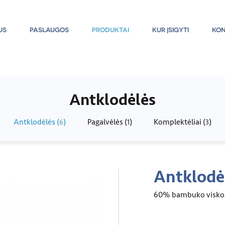
US
PASLAUGOS
PRODUKTAI
KUR ĮSIGYTI
KON
Antklodėlės
Antklodėlės (
)
Pagalvėlės (
)
Komplektėliai (
)
6
1
3
Antklodė
60% bambuko visko