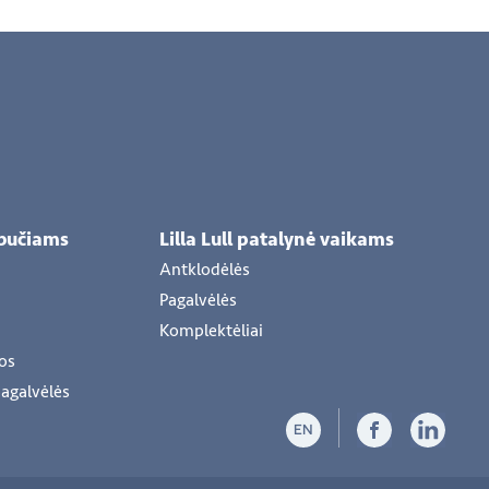
šbučiams
Lilla Lull patalynė vaikams
Antklodėlės
Pagalvėlės
Komplektėliai
os
agalvėlės
EN