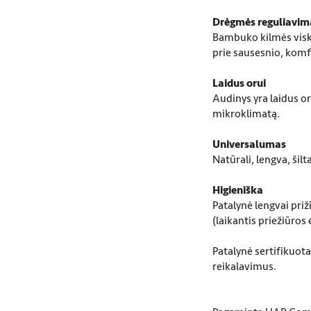
Drėgmės reguliavim
Bambuko kilmės visk
prie sausesnio, komf
Laidus orui
Audinys yra laidus o
mikroklimatą.
Universalumas
Natūrali, lengva, šilt
Higieniška
Patalynė lengvai priž
(laikantis priežiūro
Patalynė sertifikuot
reikalavimus.