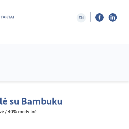
TAKTAI
EN
lė su Bambuku
zė / 40% medvilnė