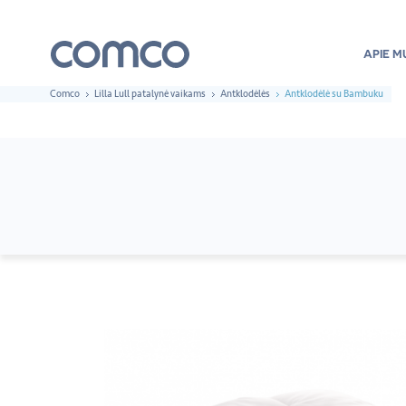
APIE M
Comco
Lilla Lull patalynė vaikams
Antklodėlės
Antklodėlė su Bambuku