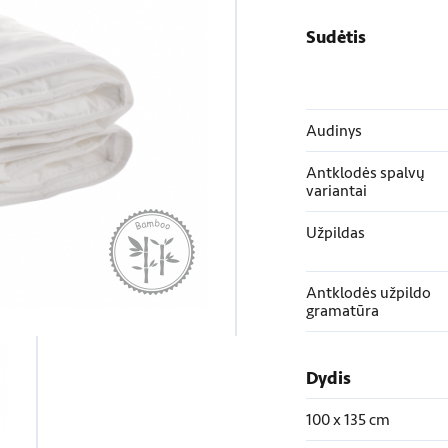
Sudėtis
Audinys
Antklodės spalvų
variantai
Užpildas
Antklodės užpildo
gramatūra
Dydis
100 x 135 cm