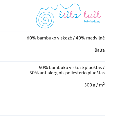
60% bambuko viskozė / 40% medvilnė
Balta
50% bambuko viskozė pluoštas /
50% antialerginis poliesterio pluoštas
2
300 g / m