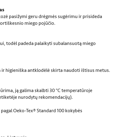
as
ozė pasižymi geru drėgmės sugėrimu ir prisideda
ortiškesnio miego pojūčio.
rui, todėl padeda palaikyti subalansuotą miego
a ir higieniška antklodėlė skirta naudoti ištisus metus.
iūrima, ją galima skalbti 30 °C temperatūroje
s etiketėje nurodytų rekomendacijų).
a pagal Oeko-Tex® Standard 100 kokybės