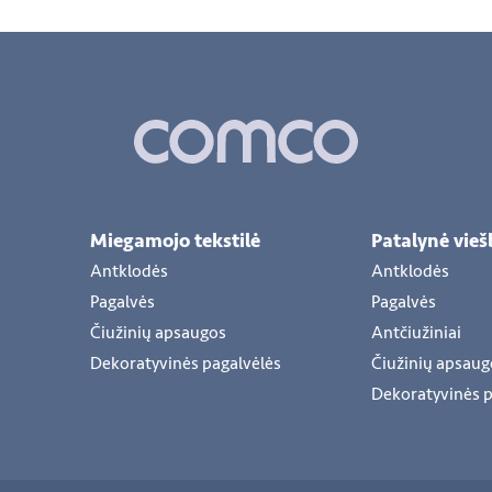
Miegamojo tekstilė
Patalynė vie
Antklodės
Antklodės
Pagalvės
Pagalvės
Čiužinių apsaugos
Antčiužiniai
Dekoratyvinės pagalvėlės
Čiužinių apsaug
Dekoratyvinės p