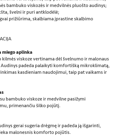
mės bambuko viskozės ir medvilnės pluošto audinys;
šta, švelni ir puri antklodėlė;
gvai prižiūrima, skalbiama įprastine skalbimo
ACIJA
ka miego aplinka
 kilmės viskoze vertinama dėl švelnumo ir malonaus
 Audinys padeda palaikyti komfortišką mikroklimatą,
irinkimas kasdieniam naudojimui, taip pat vaikams ir
as
 su bambuko viskoze ir medvilne pasižymi
u, primenančiu šilko pojūtį.
inys gerai sugeria drėgmę ir padeda ją išgarinti,
ieka malonesnis komforto pojūtis.