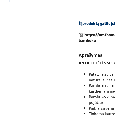
Šį produktą galite įsi
https://nmfhome
bambuku
Aprašymas
ANTKLODĖLĖS SU B
Patalynė su ba
natūralią ir sa
Bambuko viskoz
kasdieniam na
Bambuko kilmės
pojūčiu;
Puikiai sugeria
Tinkama jautre