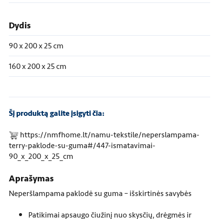
Dydis
90 x 200 x 25 cm
160 x 200 x 25 cm
Šį produktą galite įsigyti čia:
https://nmfhome.lt/namu-tekstile/neperslampama-
terry-paklode-su-guma#/447-ismatavimai-
90_x_200_x_25_cm
Aprašymas
Neperšlampama paklodė su guma – išskirtinės savybės
Patikimai apsaugo čiužinį nuo skysčių, drėgmės ir