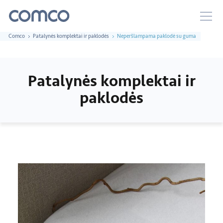
Comco
Patalynės komplektai ir paklodės
Neperšlampama paklodė su guma
Patalynės komplektai ir
paklodės