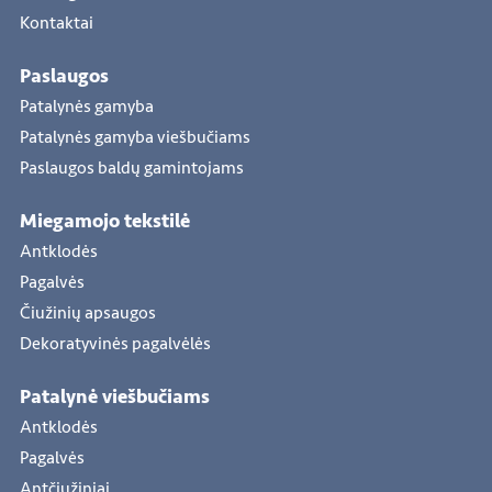
Kontaktai
Paslaugos
Patalynės gamyba
Patalynės gamyba viešbučiams
Paslaugos baldų gamintojams
Miegamojo tekstilė
Antklodės
Pagalvės
Čiužinių apsaugos
Dekoratyvinės pagalvėlės
Patalynė viešbučiams
Antklodės
Pagalvės
Antčiužiniai