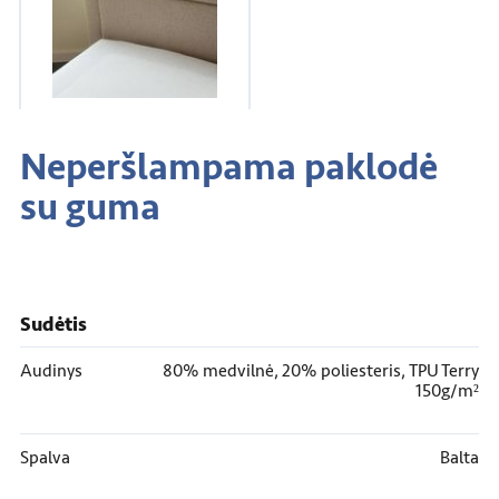
Neperšlampama paklodė
su guma
Sudėtis
Audinys
80% medvilnė, 20% poliesteris,
TPU Terry
150g/m²
Spalva
Balta