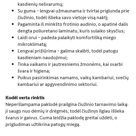
kasdienių nešvarumų;
Su guma – lengvai užmaunama ir tvirtai priglunda prie
čiužinio, todėl išlieka savo vietoje visą naktį;
Pagaminta iš minkšto frotinio audinio, o apatinė dalis
dengta poliuretano laminatu, kuris sulaiko skysčius;
Laidi orui – padeda palaikyti komfortišką miego
mikroklimatą;
Lengvai prižiūrima – galima skalbti, todėl patogu
kasdieniam naudojimui;
Tinka vaikams ir jautresniems žmonėms, kai svarbi
švara ir higiena;
Puikus pasirinkimas namams, vaikų kambariui, svečių
kambariui ar apgyvendinimo sektoriui.
Kodėl verta rinktis
Neperšlampama paklodė prailgina čiužinio tarnavimo laiką:
ji saugo nuo dėmių ir drėgmės, todėl čiužinys ilgiau išlieka
švarus ir gaivus. Guma leidžia paklodę greitai uždėti, o
prigludimas užtikrina patogų miegą.