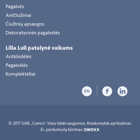
Pagalvės
Antčiužiniai
Čiužinių apsaugos
Dekoratyvinės pagalvėlės
Lilla Lull patalynė vaikams
Antklodėlės
Pagalvėlės
Komplektėliai
EN
© 2017 UAB „Comco“. Visos teisės saugomos.
Atsakomybės apribojimas
.
El. parduotuvių kūrimas: