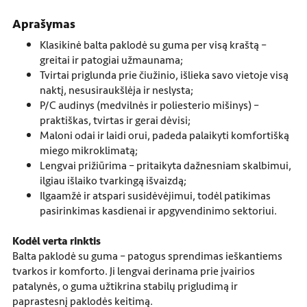
Aprašymas
Klasikinė balta paklodė su guma per visą kraštą –
greitai ir patogiai užmaunama;
Tvirtai priglunda prie čiužinio, išlieka savo vietoje visą
naktį, nesusiraukšlėja ir neslysta;
P/C audinys (medvilnės ir poliesterio mišinys) –
praktiškas, tvirtas ir gerai dėvisi;
Maloni odai ir laidi orui, padeda palaikyti komfortišką
miego mikroklimatą;
Lengvai prižiūrima – pritaikyta dažnesniam skalbimui,
ilgiau išlaiko tvarkingą išvaizdą;
Ilgaamžė ir atspari susidėvėjimui, todėl patikimas
pasirinkimas kasdienai ir apgyvendinimo sektoriui.
Kodėl verta rinktis
Balta paklodė su guma – patogus sprendimas ieškantiems
tvarkos ir komforto. Ji lengvai derinama prie įvairios
patalynės, o guma užtikrina stabilų prigludimą ir
paprastesnį paklodės keitimą.