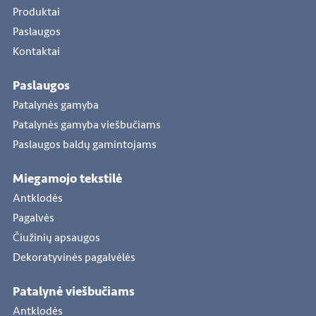
Produktai
Paslaugos
Kontaktai
Paslaugos
Patalynės gamyba
Patalynės gamyba viešbučiams
Paslaugos baldų gamintojams
Miegamojo tekstilė
Antklodės
Pagalvės
Čiužinių apsaugos
Dekoratyvinės pagalvėlės
Patalynė viešbučiams
Antklodės