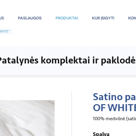
US
PASLAUGOS
PRODUKTAI
KUR ĮSIGYTI
KON
 WHITE“
Patalynės komplektai ir paklodė
Satino p
OF WHIT
100% medvilnė (sati
Spalva