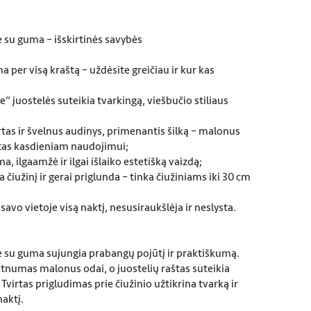
ė su guma – išskirtinės savybės
 per visą kraštą – uždėsite greičiau ir kur kas
pe“ juostelės suteikia tvarkingą, viešbučio stiliaus
irtas ir švelnus audinys, primenantis šilką – malonus
kytas kasdieniam naudojimui;
a, ilgaamžė ir ilgai išlaiko estetišką vaizdą;
a čiužinį ir gerai priglunda – tinka čiužiniams iki 30 cm
 savo vietoje visą naktį, nesusiraukšlėja ir neslysta.
ė su guma sujungia prabangų pojūtį ir praktiškumą.
otnumas malonus odai, o juostelių raštas suteikia
 Tvirtas prigludimas prie čiužinio užtikrina tvarką ir
aktį.