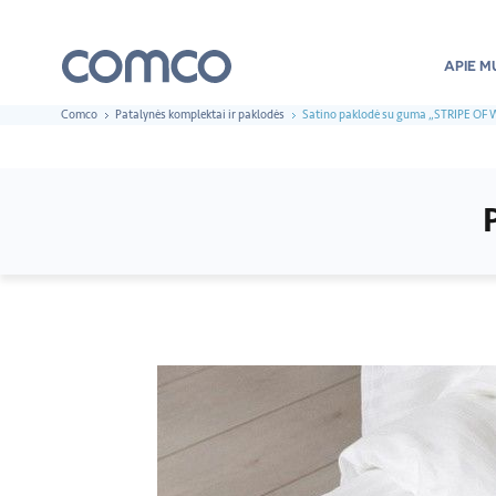
APIE M
Comco
Patalynės komplektai ir paklodės
Satino paklodė su guma „STRIPE OF