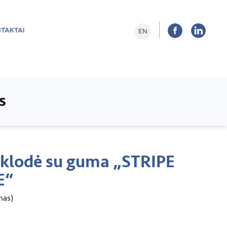
TAKTAI
EN
s
aklodė su guma „STRIPE
E“
nas)