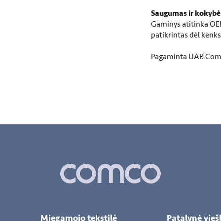
Saugumas ir kokybė
Gaminys atitinka OE
patikrintas dėl ken
Pagaminta UAB Comc
Miegamojo tekstilė
Patalynė vie