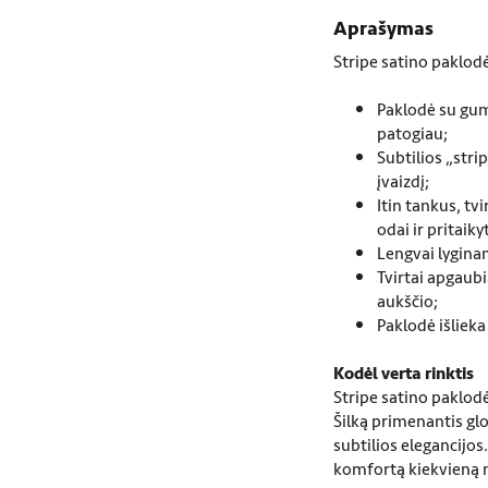
Aprašymas​
Stripe satino paklod
Paklodė su guma
patogiau;
Subtilios „stri
įvaizdį;
Itin tankus, tv
odai ir pritai
Lengvai lyginam
Tvirtai apgaubi
aukščio;
Paklodė išlieka
Kodėl verta rinktis
Stripe satino paklod
Šilką primenantis gl
subtilios elegancijos.
komfortą kiekvieną n