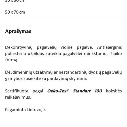
50 x 50 cm
50 x 70 cm
Aprašymas
Dekoratyvinių pagalvėlių vidinė pagalvė. Antialerginis
poliesterio užpildas suteikia pagalvėlei minkštumo, išlaiko
formą.
Dėl dimeninių užsakymų ar nestandartinių dydžių pagalvėlių
gamybos susiekite su pardavimų skyriumi.
Sertifikuota pagal
Oeko-Tex® Standart 100
kokybės
reikalavimus.
Pagaminta Lietuvoje.