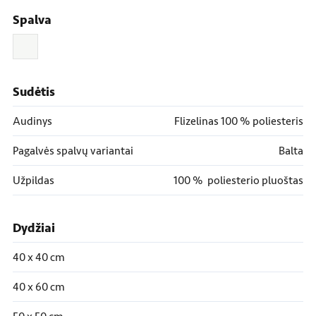
Spalva
Sudėtis
Audinys
Flizelinas 100 % poliesteris
Pagalvės spalvų variantai
Balta
Užpildas
100 % poliesterio pluoštas
Dydžiai
40 x 40 cm
40 x 60 cm